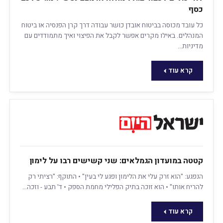
כסף
כל עובד מכוסה בביטוח אובדן כושר עבודה דרך קרן הפנסיה או ביטוח
המנהלים. באילו מקרים אפשר לקבל את הפיצוי ואיך מתמודדים עם
מדיניות…
קרא עוד
קטטה במועדון הגמלאים: שני קשישים רבו על לימון
הנפגע: "הוא זרק עלי את הלימון ופגע לי בעין" • התוקף: "רציתי רק
להריח אותו" • הוא זוכה בתיק הפלילי מחמת הספק • ד' תבע - וזכה…
קרא עוד