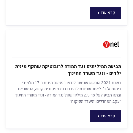
קרא עוד
תביעת המיליונים נגד המורה לרובוטיקה שתקף מינית
ילדים - ונגד משרד החינוך
בשנת 2021 הורשע שניאור לנדאו בפגיעה מינית ב-17 תלמידי
כיתות א'-ד'. לאחר שנים של הידרדרות תפקודית קשה, הגישו אם
ובתה תביעה על סך 2.5 מיליון שקל נגד המורה - ונגד משרד החינוך
"עקב המחדלים והיעדר הפיקוח"
קרא עוד