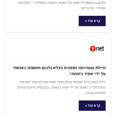
גלבוע בהתאם לדרישתו של האסיר מחמוד עטאללה – ישלם את
המחיר • פרקליטו:…
קרא עוד
חיילת ששירתה כסוהרת בכלא גלבוע חושפת: נאנסתי
על ידי אסיר ביטחוני
הילה (שם בדוי) חושפת שנים אחרי שפורסמה פרשת "הסרסור
בסוהרות" כי נאנסה על ידי אסיר ביטחוני, ובקמפיין מימון המונים
שנפתח עבורה…
קרא עוד