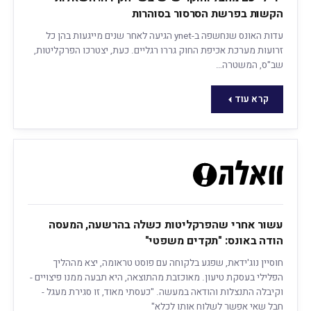
הקשות בפרשת הסרסור בסוהרות
עדות האונס שנחשפה ב-ynet הגיעה לאחר שנים מייגעות בהן כל
זרועות מערכת אכיפת החוק גררו רגליים. כעת, יצטרכו הפרקליטות,
שב"ס, המשטרה…
קרא עוד
עשור אחרי שהפרקליטות כשלה בהרשעה, המעסה
הודה באונס: "תקדים משפטי"
חוסיין נוג'ידאת, שפגע בלקוחה עם פוסט טראומה, יצא מההליך
הפלילי בעסקת טיעון. מאוכזבת מהתוצאה, היא תבעה ממנו פיצויים -
וקיבלה התנצלות והודאה במעשה. "כעסתי מאוד, זו סגירת מעגל -
חבל שאי אפשר לשלוח אותו לכלא"