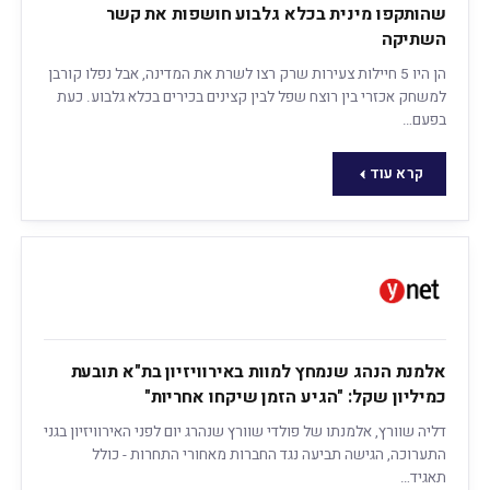
שהותקפו מינית בכלא גלבוע חושפות את קשר
השתיקה
הן היו 5 חיילות צעירות שרק רצו לשרת את המדינה, אבל נפלו קורבן
למשחק אכזרי בין רוצח שפל לבין קצינים בכירים בכלא גלבוע. כעת
בפעם…
קרא עוד
אלמנת הנהג שנמחץ למוות באירוויזיון בת"א תובעת
כמיליון שקל: "הגיע הזמן שיקחו אחריות"
דליה שוורץ, אלמנתו של פולדי שוורץ שנהרג יום לפני האירוויזיון בגני
התערוכה, הגישה תביעה נגד החברות מאחורי התחרות - כולל
תאגיד…