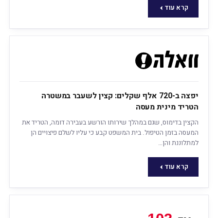
קרא עוד
יפצה ב-720 אלף שקלים: קצין לשעבר במשטרה
הטריד מינית מעסה
הקצין בדימוס, שגם במהלך שירותו הורשע בעבירה דומה, הטריד את
המעסה בזמן הטיפול. בית המשפט קבע כי עליו לשלם פיצויים הן
למתלוננת והן…
קרא עוד