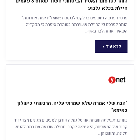
הותר לפרסום: האסיר הביטחוני חשוד שאנס 3 פעמים
חיילת בכלא גלבוע
פרטי הפרשה נחשפים בחלקם: לבקשת ynet ו"ידיעות אחרונות"
הותר לפרסם כי החיילת ששירתה כסוהרת סיפרה כי מפקדיה
השאירו אותה לבד באגף…
קרא עוד
"הבת שלי אמרה שלא שמרתי עליה. הרגשתי כישלון
כאימא"
כשדגנית גילתה שבתה אורטל נפלה קורבן למעשים מגונים מצד ידיד
קרוב של המשפחה, היא יצאה לקרב: תחילה שכנעה את בתה להגיש
תלונה, ומשם הן…