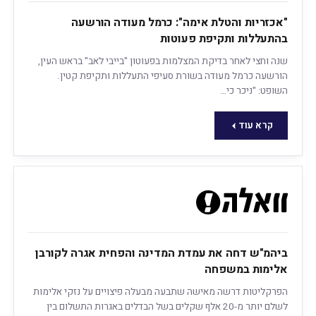
"אכזריות והטלת אימה": כרמל מעודה הורשעה
בהתעללות ותקיפת פעוטות
שנה וחצי לאחר בדיקת המצלמות בפעוטון "בייבי לאב" בראש העין,
הורשעה כרמל מעודה בשורת סעיפי התעללות ותקיפת קטין.
השופט: "ניכר כי…
קרא עוד
ביהמ"ש דחה את עמדת המדינה והפחית אגרה לקורבן
אלימות במשפחה
הפרקליטות דרשה מאישה שתבעה מבעלה פיצויים על נזקי אלימות
לשלם יותר מ-20 אלף שקלים בשל הבדלים באגרות התשלום בין