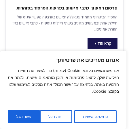
פרסום ראשון: כתבי אישום בפרשת הסרסור בסוהרות
האסיר הביטחוני מחמוד עטאללה יואשם בארבעה מעשי אינוס של
חיילת אחת ובמעשים מגונים בשתי חיילות נוספות • כתבי אישום בגין
הפרת אמונים…
קרא עוד
אנחנו מעריכים את פרטיותך
אנו משתמשים בקובצי Cookie (עוגיות) כדי לשפר את חוויית
הגלישה שלך, להציג פרסומות או תוכן מותאמים אישית, ולנתח את
התנועה באתר. בלחיצה על "אשר הכול" אתה מסכים לשימוש שלנו
בקובצי Cookie.
המתלוננת מפרשת הסרסור בסוהרות על האישומים:
"מייצגת גם את אלה שנאנסו ב-7/10"הילה, הסוהרת
שעל פי החשד נאנסה בידי אסיר ביטחוני בכלא
גלבוע, מגיבה לראשונה על ההחלטה להגיש כתבי
התאמה אישית
דחה הכל
אשר הכל
"ניהלתי מאבק של שנים כדי להגיע לרגע המאושר הזה". לאסיר
אישום בפרשה:
מחמוד עטאללה תיוחס עבירת אונס, ומפקד הכלא וקצין המודיעין