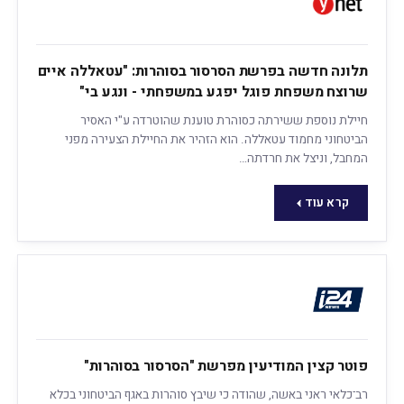
תלונה חדשה בפרשת הסרסור בסוהרות: "עטאללה איים
שרוצח משפחת פוגל יפגע במשפחתי - ונגע בי"
חיילת נוספת ששירתה כסוהרת טוענת שהוטרדה ע"י האסיר
הביטחוני מחמוד עטאללה. הוא הזהיר את החיילת הצעירה מפני
המחבל, וניצל את חרדתה…
קרא עוד
פוטר קצין המודיעין מפרשת "הסרסור בסוהרות"
רב־כלאי ראני באשה, שהודה כי שיבץ סוהרות באגף הביטחוני בכלא