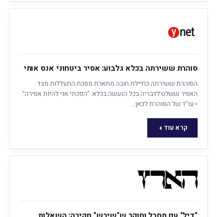
סוהרת ששירתה בכלא גלבוע: אסיר ביטחוני אנס אותי
הסוהרת ששירתה כחיילת חובה מתארת מסכת התעללות מצד
האסיר ששלט לדבריה בכל הנעשה בכלא: "הפכתי אני להיות אסירה"
• עו"ד של הסוהרת לכאן…
קרא עוד
"דיל" עם מחבל וחוקר ש"שיבש" חקירה: השאלות