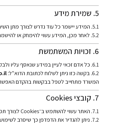
5. שמירת מידע
5.1. המידע יישמר כל עוד נדרש לצורך מתן השירות או בהתאם לחובות משפטיות החלות על המשרד.
5.2. לאחר מכן, המידע עשוי להימחק או להישמר באופן אנונימי לצורכי תיעוד בלבד.
6. זכויות המשתמשת
6.1. כל אדם זכאי לעיין במידע שנאסף עליו ולבקש את תיקונו או מחיקתו, בהתאם לחוק הגנת הפרטיות.
6.2. בקשה כזו ניתן לשלוח לכתובת הדוא"ל:
.il
המשרד מתחייב לטפל בבקשות בהקדם האפשרי 
7. קובצי Cookies
7.1. האתר עשוי להשתמש ב־Cookies לצורך תפעול תקין, אבטחה ושיפור חוויית המשתמשת.
7.2. ניתן להגדיר את הדפדפן כך שיסרב לשימוש בעוגיות, אך ייתכן שחלק מהשירותים לא יפעלו באופן תקין.