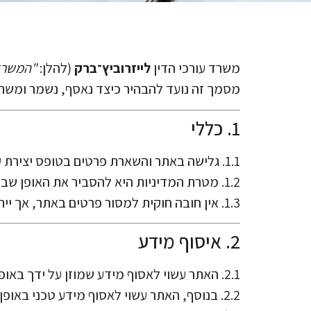
משרד עורכי הדין
לייזרוביץ־ברק
(להלן:
"המשרד
מסמך זה נועד להבהיר כיצד נאסף, נשמר ומש
1. כללי
1.1. גלישה באתר והשארת פרטים בטופס יצירת קשר מהווים הסכמה למדיניות זו.
1.2. מטרת המדיניות היא להסביר את האופן שבו המשרד אוסף, משתמש, שומר ומגן על המידע האישי שמסרת במסגרת השימוש באתר.
1.3. אין חובה חוקית למסור פרטים באתר, אך ייתכן שבלעדיהם לא ניתן יהיה לספק מענה לפנייה.
2. איסוף מידע
2.1. האתר עשוי לאסוף מידע שמוזן על ידך באופן יזום – כגון שם, טלפון, כתובת דוא"ל ותוכן הפנייה.