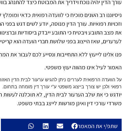
עורך הדין יהיה נוכח וידריך את המבוטח כיצד להתנהג בווע
ניסיוננו רב השנים מוכיח כי לוועדה רפואית כדאי ומומלץ 
וזכויות רפואיות. עורך הדין מנוסה, יודע לשים דגש בפני 
את מצב התובע ויבטיח כי התובע ייבדק ביסודיות וברצינו
לערערים, שאז הייצוג בפני שלושת חברי הועדה הוא קריט
פנו אלינו לייעוץ ללא התחייבות ונסייע לכם לעבור את המה
האמור לעיל אינו מהווה יעוץ משפטי.
על הוועדה הרפואית לעררים ניתן להגיש ערעור לבית הדין האזו
רפואי ולכן יש צורך בייצוג משפטי ע"י עורך דין מומחה בתחום.
יודגש כי את שלב הערעור לבית הדין, לא תוכלנה לעשות ח
משרדי עורכי דין ואינן מורשות לייצג בבתי משפט.
שתפ/י את המאמר