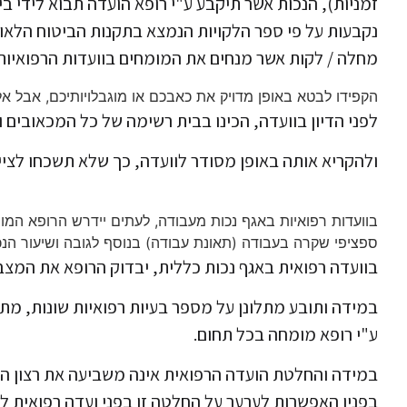
זמניות), הנכות אשר תיקבע ע"י רופא הועדה תבוא לידי בי
נקבעות על פי ספר הלקויות הנמצא בתקנות הביטוח הלאומי
מחלה / לקות אשר מנחים את המומחים בוועדות הרפואיות 
הקפידו לבטא באופן מדויק את כאבכם או מוגבלויותיכם, אבל אל 
לפני הדיון בוועדה, הכינו בבית רשימה של כל המכאובים 
ולהקריא אותה באופן מסודר לוועדה, כך שלא תשכחו לציי
בוועדות רפואיות באגף נכות מעבודה,
לעתים יידרש הרופא המומ
ספציפי שקרה בעבודה (תאונת עבודה) בנוסף לגובה ושיעור הנכ
בוועדה רפואית באגף נכות כללית,
יבדוק הרופא את המצב
במידה ותובע מתלונן על מספר בעיות רפואיות שונות, מתחו
ע"י רופא מומחה בכל תחום.
במידה והחלטת הועדה הרפואית אינה משביעה את רצון התו
בפניו האפשרות לערער על החלטה זו בפני ועדה רפואית לע